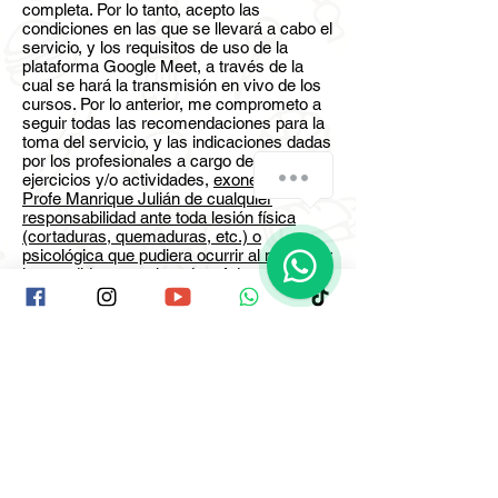
completa. Por lo tanto, acepto las
condiciones en las que se llevará a cabo el
servicio, y los requisitos de uso de la
plataforma Google Meet, a través de la
cual se hará la transmisión en vivo de los
cursos. Por lo anterior, me comprometo a
seguir todas las recomendaciones para la
toma del servicio, y las indicaciones dadas
por los profesionales a cargo de los
¿Cómo podemos ayudarte?
ejercicios y/o actividades,
exonerando a
Profe Manrique Julián de cualquier
responsabilidad ante toda lesión física
(cortaduras, quemaduras, etc.) o
1
psicológica que pudiera ocurrir al no acatar
las medidas mencionadas. Además, ten
presente que no se realizará reposición ni
dinero de las sesiones bajo ninguna
circunstancia.
(Municipio) 6.________________, (día)
7.__________, de (mes) 8.
____________, de 2025.
Firma y cedula de padres o Tutor o
responsable: 9. ___________________.