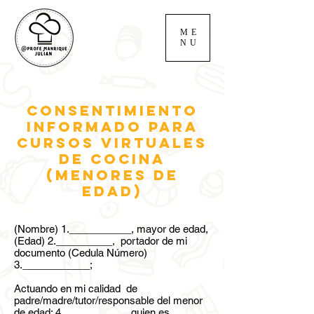
ME
NU
CONSENTIMIENTO
INFORMADO PARA
CURSOS VIRTUALES
DE COCINA
(menores de
edad)
(Nombre) 1.___________, mayor de edad,
(Edad) 2.__________, portador de mi
documento (Cedula Número)
3.____________;
Actuando en mi calidad de
padre/madre/tutor/responsable del menor
de edad: 4.___________, quien es