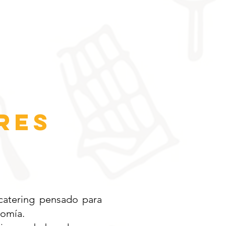
RES
catering pensado para
nomía.