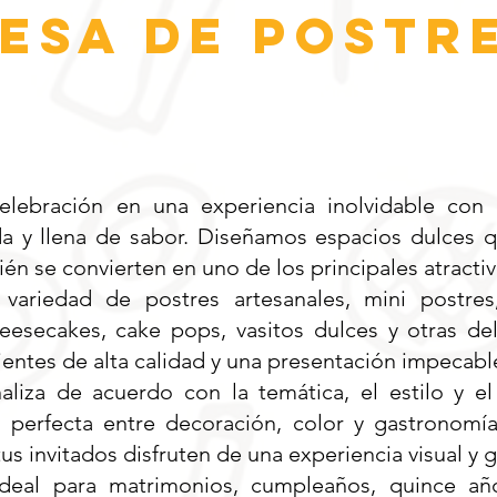
esa de postr
celebración en una experiencia inolvidable co
da y llena de sabor. Diseñamos espacios dulces q
ién se convierten en uno de los principales atracti
ariedad de postres artesanales, mini postres
heesecakes, cake pops, vasitos dulces y otras de
entes de alta calidad y una presentación impecabl
liza de acuerdo con la temática, el estilo y el
 perfecta entre decoración, color y gastronom
tus invitados disfruten de una experiencia visual y
ideal para matrimonios, cumpleaños, quince año