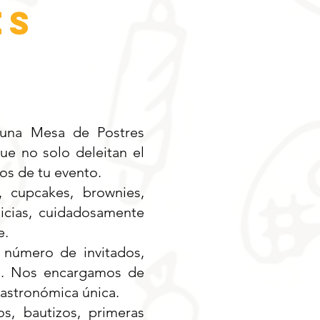
es
n una Mesa de Postres
ue no solo deleitan el
vos de tu evento.
, cupcakes, brownies,
licias, cuidadosamente
e.
 número de invitados,
ía. Nos encargamos de
 gastronómica única.
s, bautizos, primeras